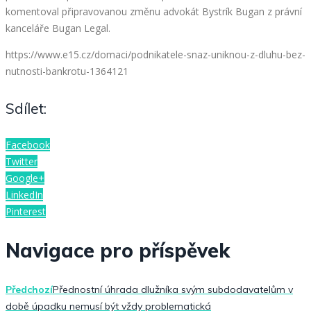
komentoval připravovanou změnu advokát Bystrík Bugan z právní
kanceláře Bugan Legal.
https://www.e15.cz/domaci/podnikatele-snaz-uniknou-z-dluhu-bez-
nutnosti-bankrotu-1364121
Sdílet:
Facebook
Twitter
Google+
LinkedIn
Pinterest
Navigace pro příspěvek
Předchozí
Přednostní úhrada dlužníka svým subdodavatelům v
době úpadku nemusí být vždy problematická