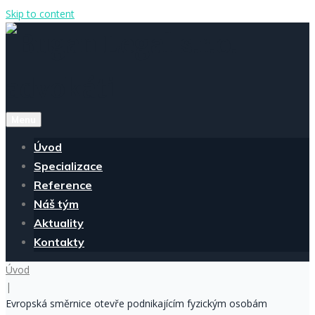
Skip to content
Menu
Úvod
Specializace
Reference
Náš tým
Aktuality
Kontakty
Úvod
|
Evropská směrnice otevře podnikajícím fyzickým osobám