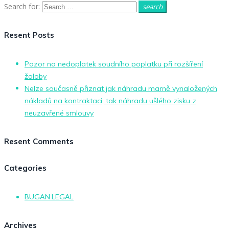
Search for:
search
Resent Posts
Pozor na nedoplatek soudního poplatku při rozšíření
žaloby
Nelze současně přiznat jak náhradu marně vynaložených
nákladů na kontraktaci, tak náhradu ušlého zisku z
neuzavřené smlouvy
Resent Comments
Categories
BUGAN LEGAL
Archives