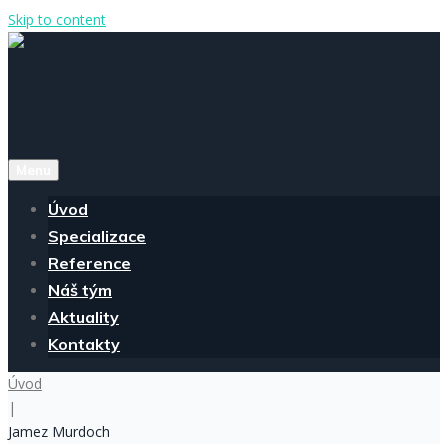
Skip to content
Menu
Úvod
Specializace
Reference
Náš tým
Aktuality
Kontakty
Úvod
|
Jamez Murdoch