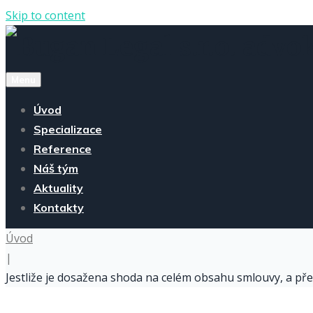
Skip to content
Menu
Úvod
Specializace
Reference
Náš tým
Aktuality
Kontakty
Úvod
|
Jestliže je dosažena shoda na celém obsahu smlouvy, a př