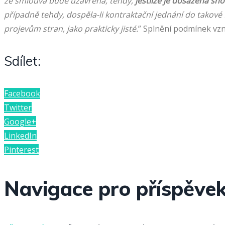
že smlouva bude uzavřena, tehdy,
jestliže je dosažena s
případně tehdy, dospěla-li kontraktační jednání do takové
projevům stran, jako prakticky jisté.
” Splnění podmínek vzn
Sdílet:
Facebook
Twitter
Google+
LinkedIn
Pinterest
Navigace pro příspěve