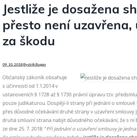
Jestliže je dosažena 
přesto není uzavřena,
za škodu
09. 10. 2018
Bystrík Bugan
Občanský zákoník obsahuje
s účinností od 1.1.2014 v
ustanoveních § 1728 až § 1730 právní úpravu tzv. předsml
pouze judikaturou. Dospějí-li strany při jednání o smlouvě
přes důvodné očekávání druhé strany v uzavření smlouvy j
druhá smluvní strana nabýt důvodného očekávání, že s ní 
ze dne 25. 7. 2018: “
Při jednání o uzavření smlouvy je jedna