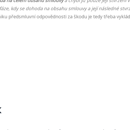
hoda na celém obsahu smlouvy
a chybí již pouze její stvrzen
 fáze, kdy se dohoda na obsahu smlouvy a její následné stvr
iku předsmluvní odpovědnosti za škodu je tedy třeba vykládat
k