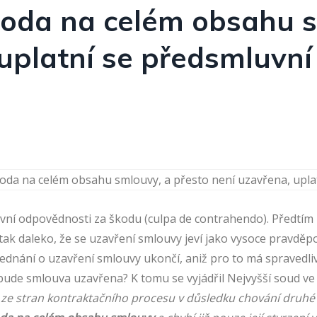
shoda na celém obsahu 
 uplatní se předsmluvn
uvní odpovědnosti za škodu (culpa de contrahendo). Předtí
 tak daleko, že se uzavření smlouvy jeví jako vysoce pravděp
ednání o uzavření smlouvy ukončí, aniž pro to má spravedli
bude smlouva uzavřena? K tomu se vyjádřil Nejvyšší soud ve
 ze stran kontraktačního procesu v důsledku chování druhé 