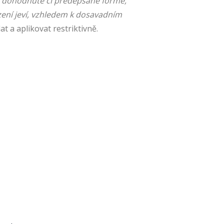
í v dohodnuté či předepsané formě,
zení jeví, vzhledem k dosavadním
 a aplikovat restriktivně.