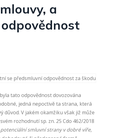
smlouvy, a
í odpovědnost
m byla tato odpovědnost dovozována
odobné, jedná nepoctivě ta strana, která
vý důvod. V jakém okamžiku však již může
 svém rozhodnutí sp. zn. 25 Cdo 462/2018
potenciální smluvní strany v dobré víře,