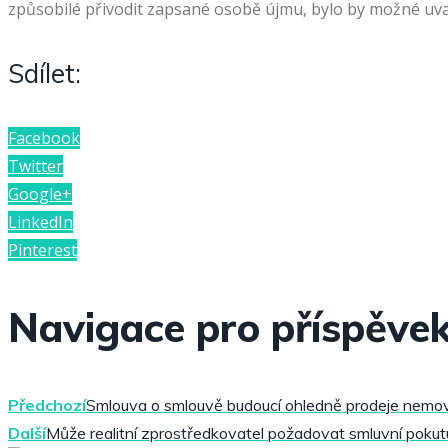
způsobilé přivodit zapsané osobě újmu, bylo by možné uvažo
Sdílet:
Facebook
Twitter
Google+
LinkedIn
Pinterest
Navigace pro příspěve
Předchozí
Smlouva o smlouvě budoucí ohledně prodeje nemovi
Další
Může realitní zprostředkovatel požadovat smluvní poku