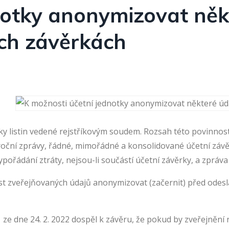
notky anonymizovat něk
ch závěrkách
ky listin vedené rejstříkovým soudem. Rozsah této povinnost
ýroční zprávy, řádné, mimořádné a konsolidované účetní závěr
pořádání ztráty, nejsou-li součástí účetní závěrky, a zpráva
ást zveřejňovaných údajů anonymizovat (začernit) před odeslá
 ze dne 24. 2. 2022 dospěl k závěru, že pokud by zveřejněn