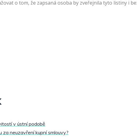
vat o tom, že zapsaná osoba by zveřejnila tyto listiny i be
k
tostí v ústní podobě
tu za neuzavření kupní smlouvy?