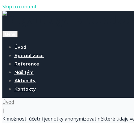
Skip to content
Menu
Úvod
Specializace
Reference
Náš tým
Aktuality
Kontakty
Úvod
|
K možnosti účetní jednotky anonymizovat některé údaje v