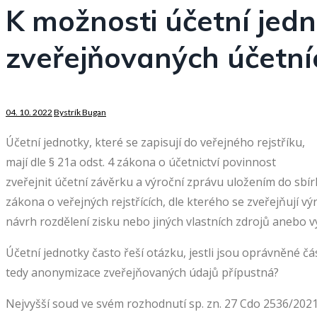
K možnosti účetní jed
zveřejňovaných účetní
04. 10. 2022
Bystrík Bugan
Účetní jednotky, které se zapisují do veřejného rejstříku,
mají dle § 21a odst. 4 zákona o účetnictví povinnost
zveřejnit účetní závěrku a výroční zprávu uložením do sbír
zákona o veřejných rejstřících, dle kterého se zveřejňují v
návrh rozdělení zisku nebo jiných vlastních zdrojů anebo vy
Účetní jednotky často řeší otázku, jestli jsou oprávněné č
tedy anonymizace zveřejňovaných údajů přípustná?
Nejvyšší soud ve svém rozhodnutí sp. zn. 27 Cdo 2536/2021